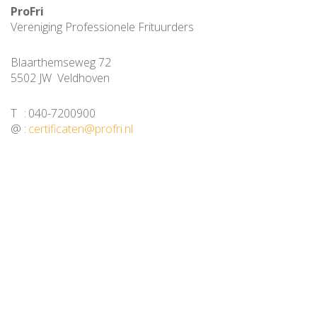
ProFri
Vereniging Professionele Frituurders
Blaarthemseweg 72
5502 JW Veldhoven
T
:
040-7200900
@
:
certificaten@profri.nl